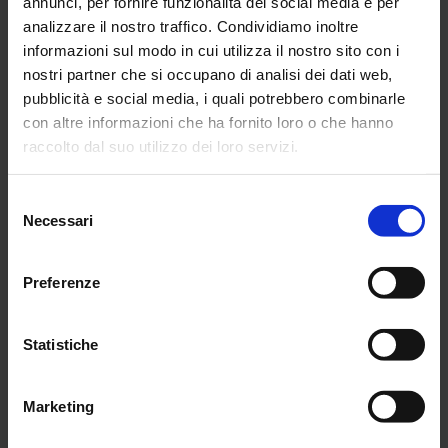
annunci, per fornire funzionalità dei social media e per
* Campi obbligatori
analizzare il nostro traffico. Condividiamo inoltre
Dichiaro di aver Letto
l'Informativa sulla Privacy
ed Accetto le
informazioni sul modo in cui utilizza il nostro sito con i
Condizioni.
nostri partner che si occupano di analisi dei dati web,
pubblicità e social media, i quali potrebbero combinarle
con altre informazioni che ha fornito loro o che hanno
raccolto dal suo utilizzo dei loro servizi.
Via Teodorico 15 - 48122 Ravenna
Selezione
Necessari
del
consenso
Preferenze
Statistiche
Marketing