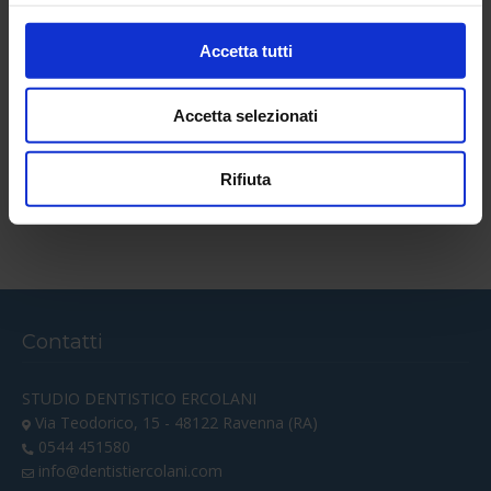
Accetta tutti
Accetta selezionati
Rifiuta
Contatti
STUDIO DENTISTICO ERCOLANI
Via Teodorico, 15 - 48122 Ravenna (RA)
0544 451580
info@dentistiercolani.com