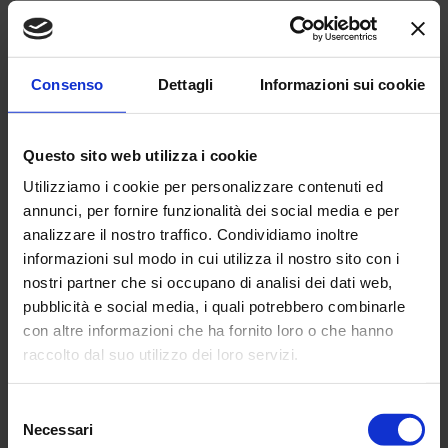
VUOI SAPERNE DI PIU’ SUI NOSTRI SERVIZI ?
CHIAMA ORA ALLO
0544 451580
O PRENOTA LA
Consenso
Dettagli
Informazioni sui cookie
TUA VISITA COMPILANDO QUESTO MODULO, TI
RICONTATTEREMO AL PIU' PRESTO.
Questo sito web utilizza i cookie
Utilizziamo i cookie per personalizzare contenuti ed
annunci, per fornire funzionalità dei social media e per
analizzare il nostro traffico. Condividiamo inoltre
informazioni sul modo in cui utilizza il nostro sito con i
nostri partner che si occupano di analisi dei dati web,
pubblicità e social media, i quali potrebbero combinarle
con altre informazioni che ha fornito loro o che hanno
raccolto dal suo utilizzo dei loro servizi.
Selezione
Necessari
del