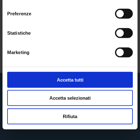
consenso
Preferenze
* Campi obbligatori
Dichiaro di aver Letto
l'Informativa sulla Privacy
ed Accetto le
Statistiche
Condizioni.
Marketing
Accetta tutti
Contatti
Accetta selezionati
STUDIO DENTISTICO ERCOLANI
Via Teodorico, 15 - 48122 Ravenna (RA)
Rifiuta
0544 451580
info@dentistiercolani.com