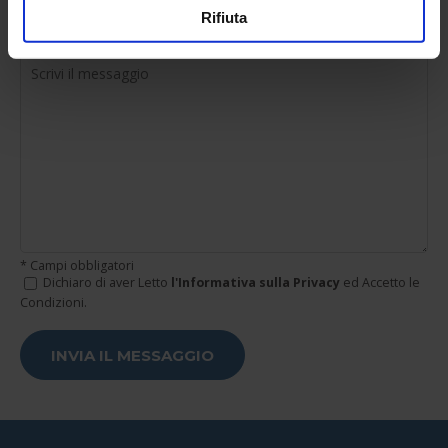
Rifiuta
* Campi obbligatori
Dichiaro di aver Letto
l'Informativa sulla Privacy
ed Accetto le
Condizioni.